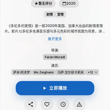
暂无评分
2020
剧情
爱情
《多伦多的爱情》是一部2020年美国、加拿大出品的剧情爱情
片。影片以多伦多充满音乐感与多元色彩的城市氛围为背景，讲述
巴迪和莎伦这两名年轻学生的相遇：他们来自彼此分裂的波斯社
展开更多
区，成长经历和生活环境截然不同，却在意外靠近中坠入爱河，也
让爱情与家庭之间的牵连逐渐浮现。
导演
:
Faran Moradi
演员
:
萨米·阿泽罗
Mo Zeighami
马萨·戈尔班卡莉米
+12
立即播放