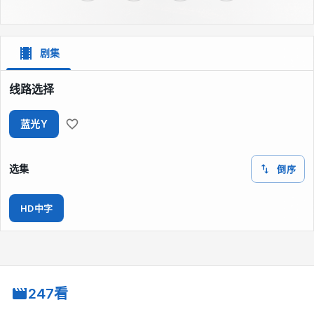
剧集
线路选择
蓝光Y
选集
倒序
HD中字
247看