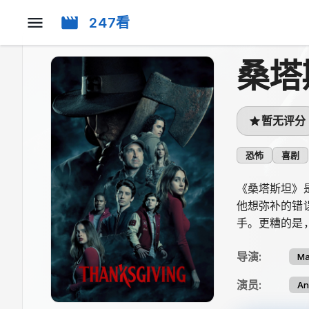
247看
桑塔
暂无评分
恐怖
喜剧
《桑塔斯坦》
他想弥补的错
手。更糟的是
导演
:
Ma
演员
:
An