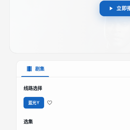
立即
剧集
线路选择
蓝光Y
选集