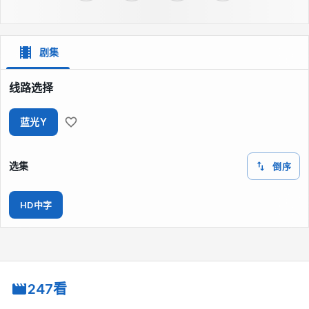
剧集
线路选择
蓝光Y
选集
倒序
HD中字
247看