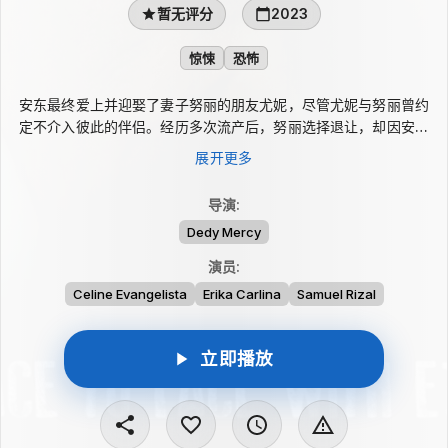
暂无评分
2023
惊悚
恐怖
安东最终爱上并迎娶了妻子努丽的朋友尤妮，尽管尤妮与努丽曾约
定不介入彼此的伴侣。经历多次流产后，努丽选择退让，却因安东
未能履行公平承诺而心生失望。怀孕的尤妮随后被超自然恐怖纠
展开更多
缠，身体日渐虚弱，还与布德发生冲突。安东外出时，她请努丽照
看自己，第一任与第二任妻子被迫同住一屋，潜伏的危险也逼近尤
导演
:
妮和未出生的孩子。
Dedy Mercy
演员
:
Celine Evangelista
Erika Carlina
Samuel Rizal
立即播放