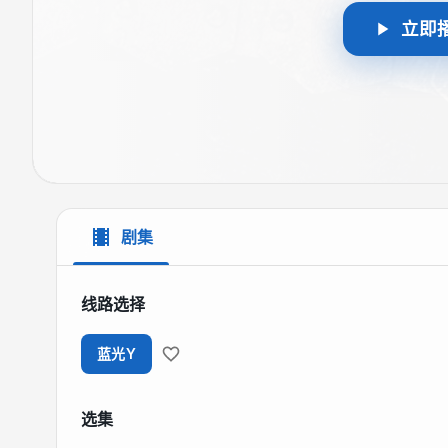
立即
剧集
线路选择
蓝光Y
选集