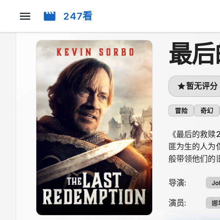
247看
最后
暂无评分
冒险
奇幻
《最后的救赎
匪为生的人为
般带领他们的
导演
:
Jo
演员
:
娜