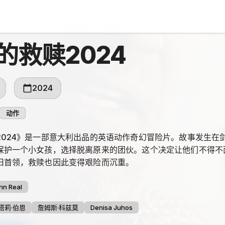
的救赎2024
2024
动作
2024》是一部意大利出品的英语动作奇幻冒险片。故事发生在
保护一个小女孩，选择脱离原来的团伙。这个决定让他们不得不
旧首领，救赎也因此变得艰险而沉重。
hn Real
塔莉·伯恩
詹姆斯·科兹莫
Denisa Juhos