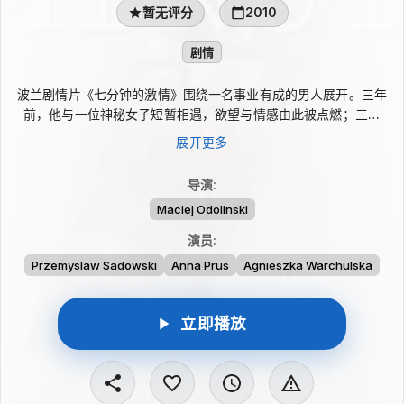
暂无评分
2010
剧情
波兰剧情片《七分钟的激情》围绕一名事业有成的男人展开。三年
前，他与一位神秘女子短暂相遇，欲望与情感由此被点燃；三年
后，两人再度碰面，却伴随着难以解释的疑点。女儿遭神秘人绑
展开更多
架，让他被卷入更复杂的漩涡。这场看似由偶然开启的重逢，逐渐
把过去的邂逅、眼前的危机和内心的抉择交织在一起。
导演
:
Maciej Odolinski
演员
:
Przemyslaw Sadowski
Anna Prus
Agnieszka Warchulska
立即播放