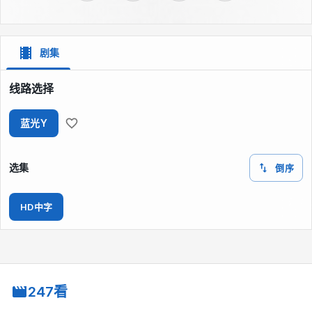
剧集
线路选择
蓝光Y
选集
倒序
HD中字
247看