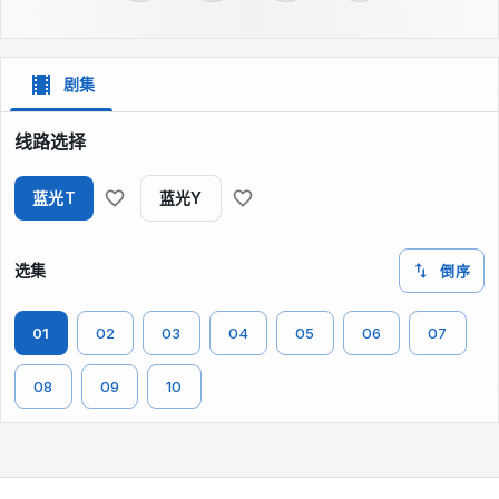
剧集
线路选择
蓝光T
蓝光Y
选集
倒序
01
02
03
04
05
06
07
08
09
10