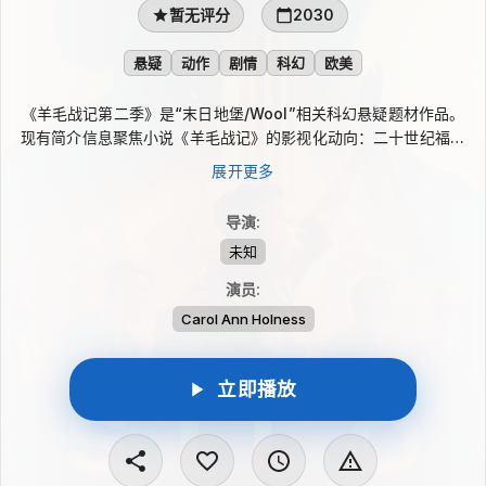
暂无评分
2030
悬疑
动作
剧情
科幻
欧美
《羊毛战记第二季》是“末日地堡/Wool”相关科幻悬疑题材作品。
现有简介信息聚焦小说《羊毛战记》的影视化动向：二十世纪福斯
影业计划将这部超人气科幻小说搬上大银幕，并由曾参与《银河护
展开更多
卫队》《惊奇队长》的编剧尼科尔·帕尔曼撰写剧本，雷德利·斯科
特、斯蒂文·泽里安担任制作人。
导演
:
未知
演员
:
Carol Ann Holness
立即播放