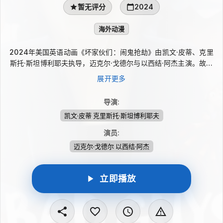
暂无评分
2024
海外动漫
2024年美国英语动画《坏家伙们：闹鬼抢劫》由凯文·皮蒂、克里
斯托·斯坦博利耶夫执导，迈克尔·戈德尔与以西结·阿杰主演。故事
发生在万圣节之夜，坏家伙们本打算继续他们的盗窃与犯罪计划，
展开更多
却遇上一个带有超自然气息的危险敌人。原本刺激的行动迅速变成
恐怖经历，他们也在失控的闹鬼抢劫中尝到自作自受的苦果。
导演
:
凯文·皮蒂 克里斯托·斯坦博利耶夫
演员
:
迈克尔·戈德尔 以西结·阿杰
立即播放