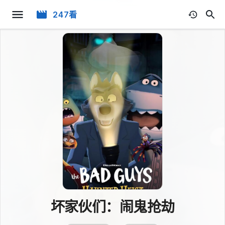
247看
坏家伙们：闹鬼抢劫