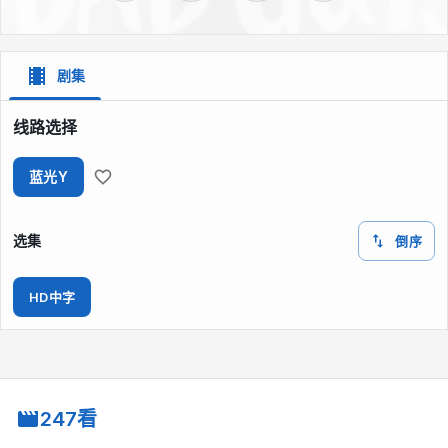
剧集
线路选择
蓝光Y
选集
倒序
HD中字
247看