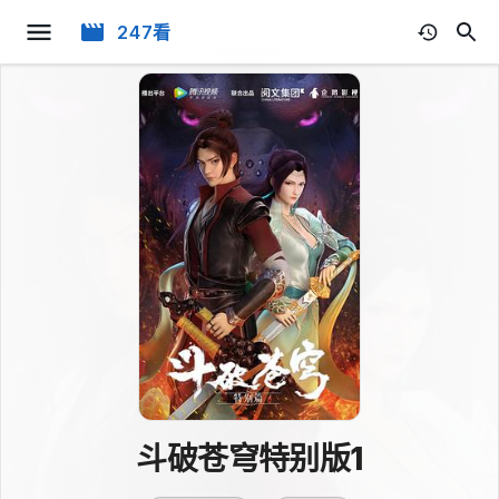
247看
斗破苍穹特别版1