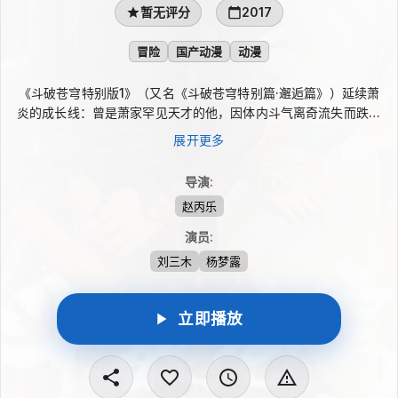
暂无评分
2017
冒险
国产动漫
动漫
《斗破苍穹特别版1》（又名《斗破苍穹特别篇·邂逅篇》）延续萧
炎的成长线：曾是萧家罕见天才的他，因体内斗气离奇流失而跌入
低谷，直到戒指中的药老现身，才重新看见修炼之路。为洗刷退婚
展开更多
带来的屈辱，萧炎踏入魔兽山脉磨炼实力，并在冒险中结识小医
仙，与妖兽和心怀不轨者周旋，迈向更广阔的斗气世界。
导演
:
赵丙乐
演员
:
刘三木
杨梦露
立即播放