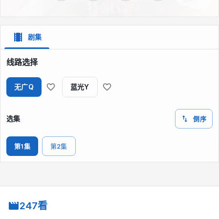
剧集
线路选择
无广Q
蓝光Y
选集
倒序
第1集
第2集
247看