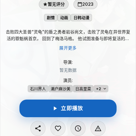
暂无评分
2023
剧情
动画
日韩动漫
击败四大圣兽“灵龟”的盾之勇者岩谷尚文，击败了灵龟在异世界复
活的罪魁祸首京， 回到了梅洛马格。 他试图准备与即将复活的新
四圣兽“凤凰”的战斗，但在灵龟骚乱中失败的三位英雄却失踪了，
展开更多
岩谷尚文的领地也处于实力不确定的境地。 为了找回前卢洛罗纳
村的分散居民，为即将到来的战斗做准备，岩谷尚文拜访了塞鲁托
导演
:
布尔，那里的居民被卖为奴隶，作为营救他们的第一步，尚文与拉
暂无数据
芙塔利亚和菲洛一起加入了地下斗技场， 寻求救赎的亚人，伤心
欲绝的三位勇者，以及潜伏在阴影之中的麦茵 当每个人的情节交
演员
:
集时 岩谷尚文能走上他所相信的道路吗？
石川界人
濑户麻沙美
日高里菜
+2
立即播放