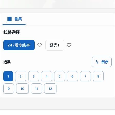
剧集
线路选择
247看专线JP
蓝光T
选集
倒序
1
2
3
4
5
6
7
8
9
10
11
12