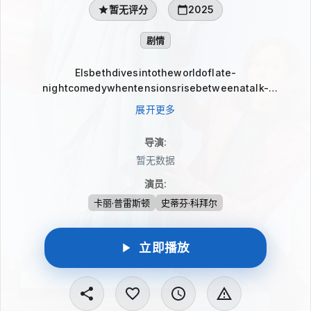
暂无评分
2025
剧情
Elsbethdivesintotheworldoflate-
nightcomedywhentensionsrisebetweenatalk-
showhost,hisheadwriterLaurel,
展开更多
导演
:
暂无数据
演员
:
卡丽·普雷斯顿
史蒂芬·科拜尔
立即播放