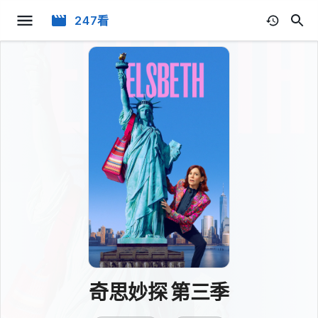
247看
奇思妙探 第三季