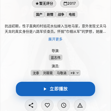
暂无评分
2017
国产
剧情
战争
电视
抗战初期，性子直爽的村姑花水仙嫁入当地马家，意外发现丈夫马
天龙的真实身份是八路军侦查员。怀揣“巾帼从军”的梦想，她屡屡
要求参与任务，却因鲁莽让马天龙心存顾虑。为掩护身份并完成抗
展开更多
战行动，马天龙对她进行训练和革命思想引导。战火考验中，两人
感情逐渐加深，花水仙也从冒失农家女成长为机智勇敢的八路军女
导演
:
战士。
蓝志伟
演员
:
沈泰
刘筱筱
马敬涵
+9
立即播放