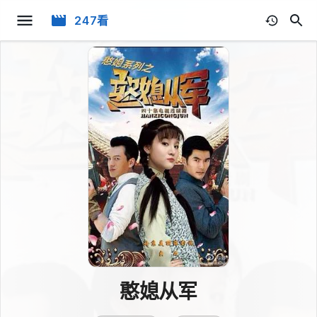
247看
憨媳从军