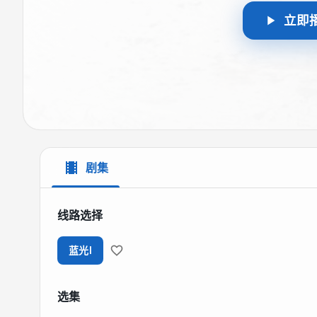
立即
剧集
线路选择
蓝光I
选集