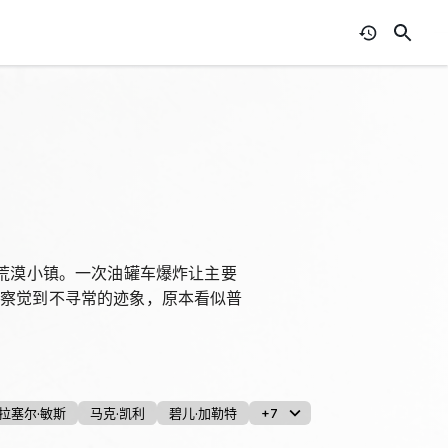
的荒漠小镇。一次油罐车爆炸让主要
中察觉到不寻常的迹象，原本看似普
拉塞尔·敏斯
马克·凯利
碧儿·加勒特
+7