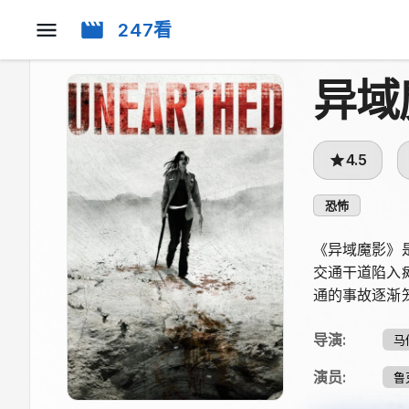
247看
异域
4.5
恐怖
《异域魔影》
交通干道陷入
通的事故逐渐
导演
:
马
演员
:
鲁