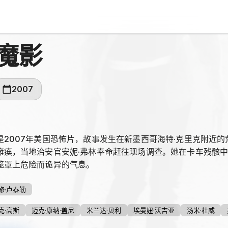
魔影
2007
是2007年美国恐怖片，故事发生在新墨西哥海特·克里克附近
瘫痪，当地治安官安妮·弗林奉命赶往现场调查。她在卡车残骸
笼罩上危险而诡异的气息。
修·卢泰勒
克·高斯
迈克·康纳·盖尼
米兰达·贝利
埃曼妞·沃吉亚
汤米·杜威