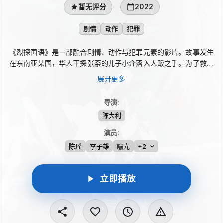
暂无评分
2022
剧情
动作
犯罪
《烈探国语》是一部融合剧情、动作与犯罪元素的影片。故事发生
在东南亚某国，华人干探张荼的儿子小介落入人贩之手。为了救回
孩子，他不惜孤身跨越千里前往他国追查。途中，张荼与亦敌亦友
展开更多
的钦貌苏携手行动，在危险与对抗中一步步逼近庞大的国际人贩集
团，展开一场紧张的跨国营救。
导演
:
陈大利
演员
:
陈瑶
李子雄
喻亢
+2
立即播放