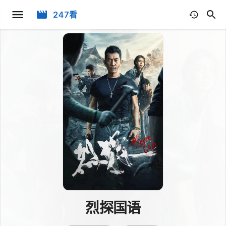
247看
烈探国语