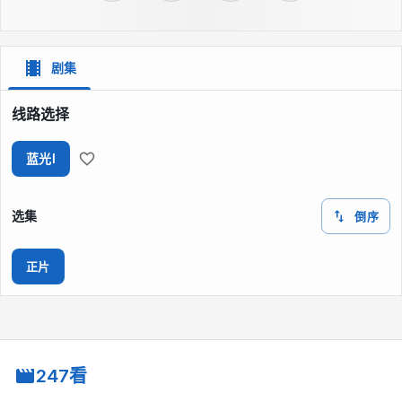
剧集
线路选择
蓝光I
选集
倒序
正片
247看