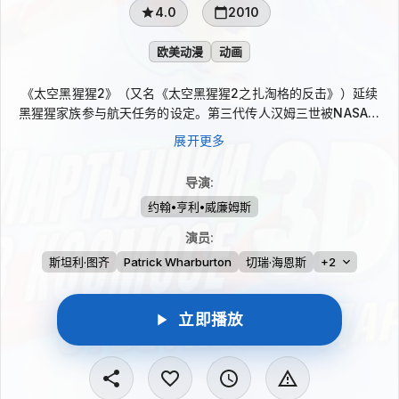
4.0
2010
欧美动漫
动画
《太空黑猩猩2》（又名《太空黑猩猩2之扎淘格的反击》）延续
黑猩猩家族参与航天任务的设定。第三代传人汉姆三世被NASA选
中，起因是一台价值59亿元的航天探测器突然消失在浩瀚银河。为
展开更多
查明真相，他与胆大心细的露娜、体格强壮的泰坦组成新的太空黑
猩猩小队，经历艰苦而全面的训练后，带着家族传统与任务压力踏
导演
:
上未知的宇宙远征。
约翰•亨利•威廉姆斯
演员
:
斯坦利·图齐
Patrick Wharburton
切瑞·海恩斯
+2
立即播放