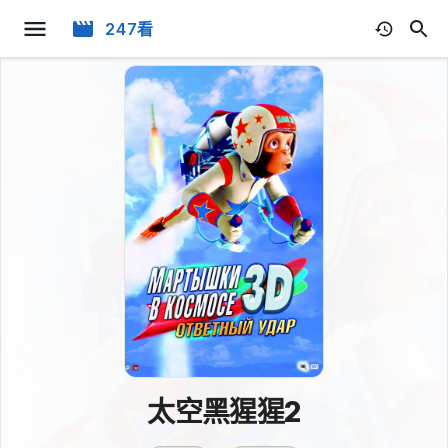
247看
太空黑猩猩2