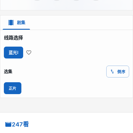
剧集
线路选择
蓝光I
选集
倒序
正片
247看