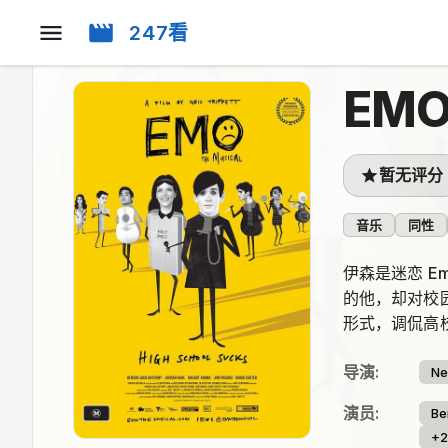
247看
EM
暂无评分
音乐
同性
伊森是迷恋 
的他，却对校
形式，调侃高
导演
:
Nei
演员
:
Be
+2