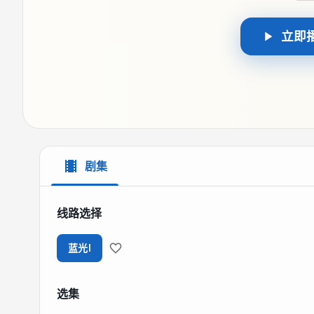
立即
剧集
线路选择
蓝光I
选集