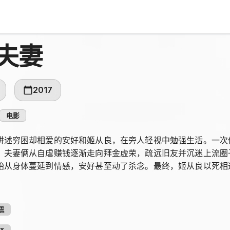
夫妻
2017
电影
讲述穷困却相爱的安好和姬从良，在旁人轻视中勉强生活。一次
，夫妻俩从自虐赚钱逐渐走向拜金虚荣，疏远旧友并沉迷上流圈
始从身体蔓延到情感，安好甚至动了杀念。最终，姬从良以死相
的生活。
震