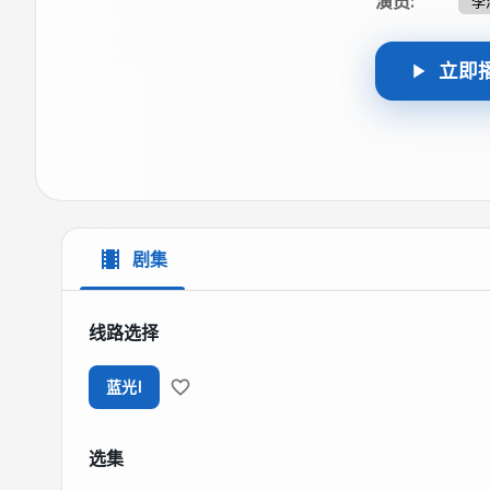
演员
:
李
立即
剧集
线路选择
蓝光I
选集