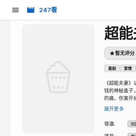
247看
超能
暂无评分
喜剧
爱情
《超能夫妻》
钱的神秘盒子
的痛，伤害开
到清贫却安稳
展开更多
导演
:
刘