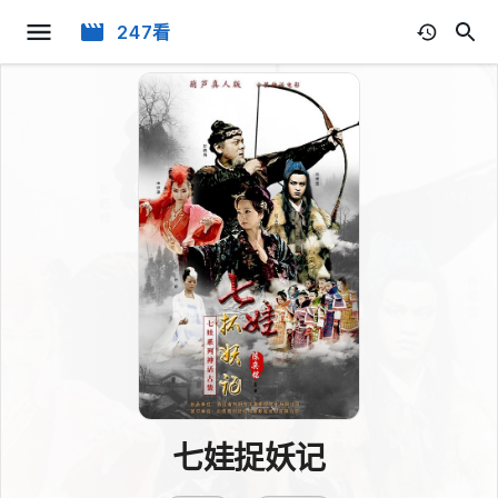
247看
七娃捉妖记