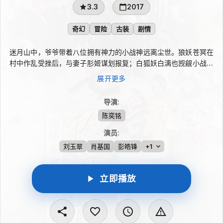
3.3
2017
奇幻
冒险
古装
剧情
迷月山中，爷爷带着八位拥有神力的小战神远离尘世。狼妖苍冥在
村中作乱受挫后，与妻子肜姬谋划报复；白狐妖白漓也觊觎小战神
的力量，设局诱他们入府却被识破。随后苍冥夫妇假扮成人潜入白
展开更多
府，暗杀白漓不成，反抓走小战神“宫”。众人再陷狼妖埋伏，彦为
救兄弟愿牺牲自己助白漓增功，只求她击败狼妖后放人。白漓被打
导演
:
动，苍冥则逃回狼域搬兵，决战将至。
陈奕铭
演员
:
刘玉翠
肖基国
彭皓锋
+1
立即播放