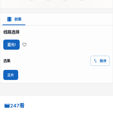
剧集
线路选择
蓝光I
选集
倒序
正片
247看