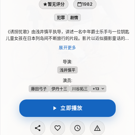
暂无评分
1982
犯罪
剧情
《诱拐忧歌》由浅井慎平执导，讲述一名中年爵士乐手与一位钥匙
儿童女孩在日本列岛间不断旅行的片段。影片以近似摄影童话的方
式冷静凝视两人的行程，有意淡化传统情节推进和戏剧化冲突，使
展开更多
全片弥漫疏离而无机的气息。山下洋辅负责音乐，并在片中出演。
导演
:
浅井慎平
演员
:
藤田弓子
伊丹十三
川谷拓三
+13
立即播放