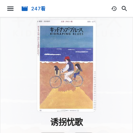
247看
诱拐忧歌