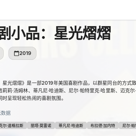
剧小品：星光熠熠
2019
：星光熠熠》是一部2019年美国喜剧作品，以群星同台的方式
莉莉·汤姆林、蒂凡尼·哈迪斯、尼尔·帕特里克·哈里斯、迈克尔
同时呈现轻松热闹的喜剧氛围。
无数据
克尔·道格拉斯
丽塔·莫雷诺
蒂凡尼·哈迪斯
布拉德·加内特
尼尔·帕