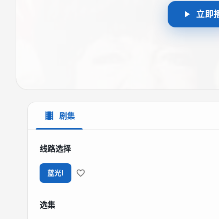
立即
剧集
线路选择
蓝光I
选集