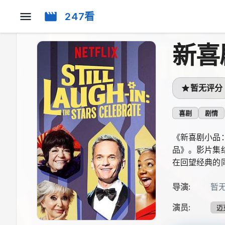
247看
新喜
暂无评分
喜剧
剧情
《新喜剧小品
品》。影片集结
在回望经典的
导演
:
暂
演员
:
迈