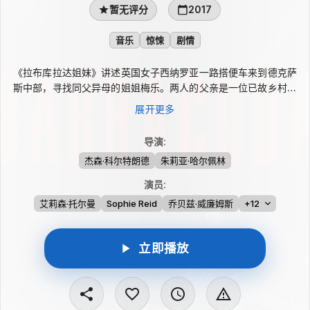
暂无评分
2017
音乐
惊悚
剧情
《拉布库拉达姐妹》讲述英国女子西纳罗亚一路搭便车来到德克萨
斯中部，寻找同父异母的姐姐梅乐。两人的父亲是一位已故乡村乐
音乐家，这段血缘让初次相见的亲近与隔阂并存。西纳罗亚以歌声
展开更多
进入梅乐原本稳定的生活，牵动她的工作、即将到来的婚姻以及与
母亲紧绷的关系。随着家庭纷争浮现，这个陌生妹妹的真实来意和
导演
:
多年压抑的怒意，也在音乐中逐渐显影。
杰森·科尔特朗德
朱莉亚·哈尔佩林
演员
:
艾莉森·托尔曼
Sophie Reid
乔贝兹·威廉姆斯
+12
立即播放