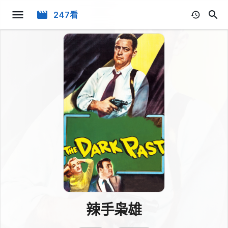
247看
辣手枭雄