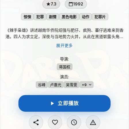
7.3
1992
惊悚
犯罪
剧情
黑色电影
动作
犯罪片
《辣手枭雄》讲述越南华侨阮绍强与肥仔、疯狗、蕃仔逃难来到香
港。四人为求立足，深夜与当地势力火并，从此在黑道崭露头角。
莫老大借重他们黑吃黑、贩卖白粉，绍强也逐渐拥有地盘。一次偶
展开更多
然，他与董哥情妇江萍相恋，引来董哥和铁二爷的敌意；探长暗查
不法勾当，绍强虽手段狠辣，却在关键时刻阻止手下灭口。
导演
:
蒋国权
演员
:
谷峰
卢惠光
吴雪雯
+9
立即播放