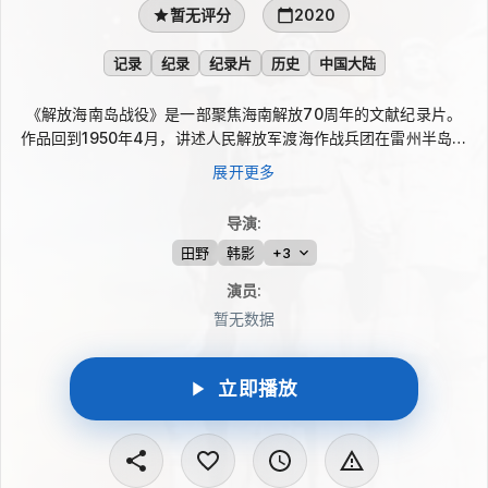
暂无评分
2020
记录
纪录
纪录片
历史
中国大陆
《解放海南岛战役》是一部聚焦海南解放70周年的文献纪录片。
作品回到1950年4月，讲述人民解放军渡海作战兵团在雷州半岛集
结、海训备战，凭借木帆船和部分机帆船强渡琼州海峡，与国民党
展开更多
海空力量激战并完成登陆夺岛的过程。片中结合战地记者影像、历
史文献、遗址寻访与亲历者口述，呈现决策、秘密潜渡、琼崖纵队
导演
:
接应及海南解放的历史细节。
田野
韩影
+3
演员
:
暂无数据
立即播放