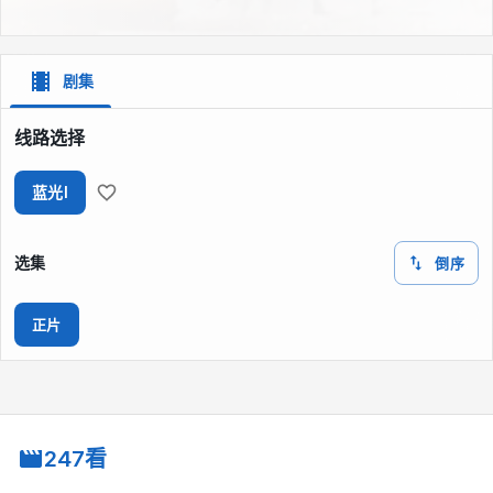
剧集
线路选择
蓝光I
选集
倒序
正片
247看