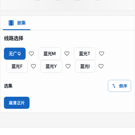
剧集
线路选择
无广Q
蓝光M
蓝光T
蓝光F
蓝光Y
蓝光I
选集
倒序
高清正片