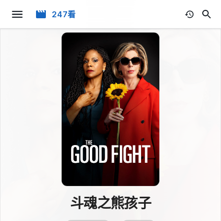
247看
斗魂之熊孩子