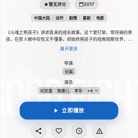
暂无评分
2017
中国大陆
动作
剧情
喜剧
电影
《斗魂之熊孩子》讲述袁来的成长故事。这个爱打架、常闯祸的男
孩，在旁人眼中任性又不懂事，却始终用孩子的视角观察世界，也
用笨拙却真诚的方式守护单亲妈妈。面对生活压力和校园欺凌，他
展开更多
没有轻易低头，而是坚持自己的判断与梦想，在一次次冲突和抗争
中寻找改变命运的可能。影片融合剧情、喜剧与动作元素，呈现少
导演
:
年成长中的倔强与温情。
纪磊
演员
:
纪凯童
鲍康儿
李华
+4
立即播放