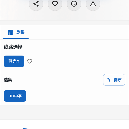
剧集
线路选择
蓝光Y
选集
倒序
HD中字