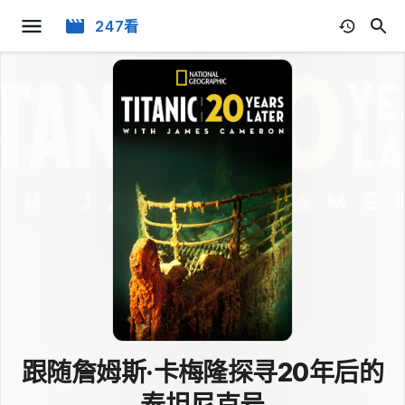
247看
跟随詹姆斯·卡梅隆探寻20年后的
泰坦尼克号