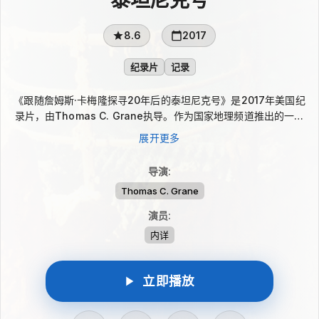
8.6
2017
纪录片
记录
《跟随詹姆斯·卡梅隆探寻20年后的泰坦尼克号》是2017年美国纪
录片，由Thomas C. Grane执导。作为国家地理频道推出的一小
时特别节目，影片让詹姆斯·卡梅隆与泰坦尼克号发现者罗伯特·巴
展开更多
拉德依据33次深潜所得的数据和残骸线索，重新审视巨轮沉没背
后的关键细节，并检验过去的相关推断。
导演
:
Thomas C. Grane
演员
:
内详
立即播放