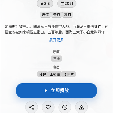
2.8
2021
剧情
奇幻
科幻
定海神针被夺后，四海龙王与孙悟空大战，西海龙王重伤身亡；孙
悟空也被如来镇压五指山。五百年后，西海三太子小白龙熬烈守在
取经必经的盘龙山，等待复仇时机。盘龙山狐妖为保容貌掠夺人
展开更多
身，盘龙镇女子念慈被小妖劫走，幸得熬烈相救。复仇执念、狐妖
纠缠与念慈的陪伴交织在一起，熬烈最终因执念酿成悲剧，也在如
导演
:
来的点悟中悔悟自救。
王虎
演员
:
陆超
王筱涵
李先时
立即播放