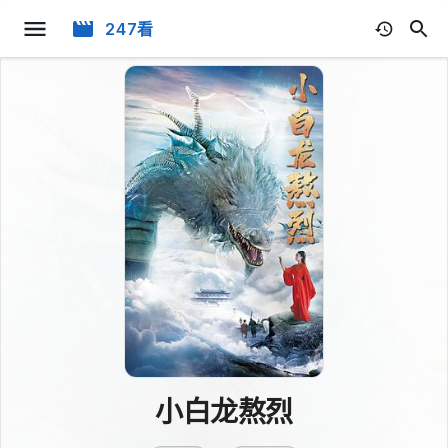
247看
小白龙熬烈