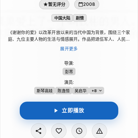
暂无评分
2008
中国大陆
剧情
《谢谢你的爱》以改革开放以来的当代中国为背景，围绕三个家
庭、九位主要人物的生活与情感展开。作品把退伍军人、人民教
师、村支书、煤矿工人、私营企业家等普通群像置于现实处境中，
展开更多
通过他们的遭遇与选择，呈现情义、责任、善意与感恩的力量，也
对虚假情感和阴谋算计作出审视，传递扶孤助贫、向善向美的价值
导演
:
追求。
彭芾
演员
:
斯琴高娃
陈逸恒
吴启华
+8
立即播放