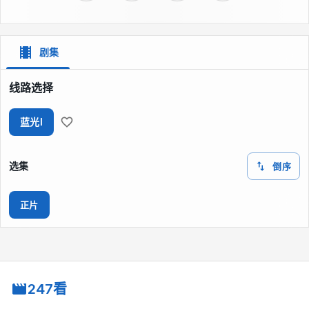
剧集
线路选择
蓝光I
选集
倒序
正片
247看