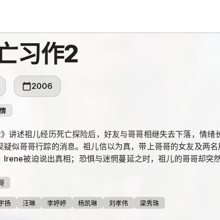
亡习作2
2006
情
2》讲述祖儿经历死亡探险后，好友与哥哥相继失去下落，情绪长期
现疑似哥哥行踪的消息。祖儿信以为真，带上哥哥的女友及两名
，Irene被迫说出真相；恐惧与迷惘蔓延之时，祖儿的哥哥却突
哥
宇扬
汪琳
李婷婷
杨凯琳
刘孝伟
梁秀珠