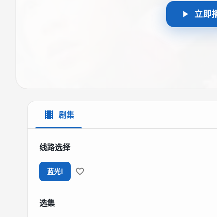
立即
剧集
线路选择
蓝光I
选集