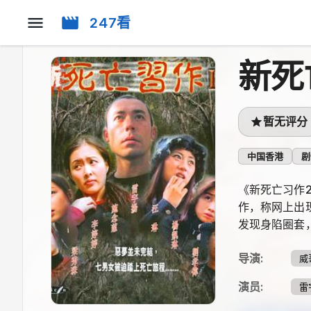
247看
新死
暂无评分
中国香港
剧
《新死亡习作
作，称网上出
发现身陷圈套
导演
:
威
演员
:
雷