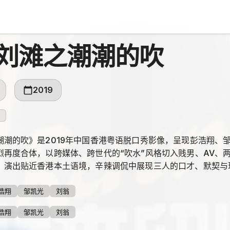
刘滩之潮潮的吹
2019
潮潮的吹》是2019年中国香港粤语脱口秀影像，呈现彭浩翔、
烈再度合体，以跨媒体、跨世代的“吹水”风格切入贱男、AV、
。演出贴近香港本土语境，辛辣调侃中展现三人的口才、默契与
浩翔
邹凯光
刘翁
浩翔
邹凯光
刘翁