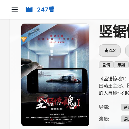
247看
竖锯
4.2
剧情
悬疑
《竖锯惊魂1
国燕王主演。
的人自称“竖
导演
:
赵
演员
:
周