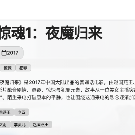
惊魂1：夜魔归来
2017
惊悚
犯罪
：夜魔归来》是2017年中国大陆出品的普通话电影，由赵国燕
影片融合剧情、悬疑、惊悚与犯罪元素，故事从一位美女主播突
锯”。陌生来电打破原本的平静，也让围绕这通来电的悬念逐渐
国燕王
李四
文羽
李灵儿
赵国燕王