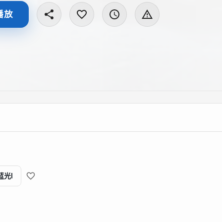
播放
蓝光I