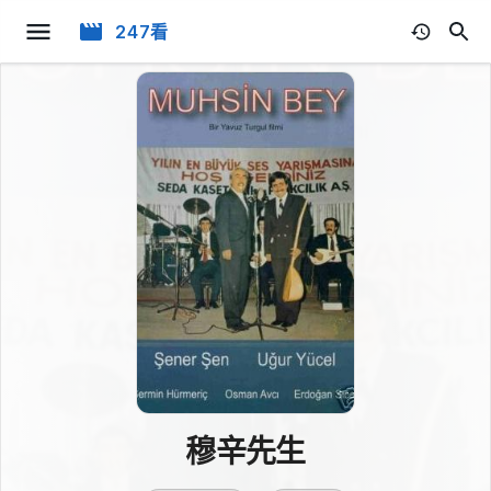
247看
穆辛先生