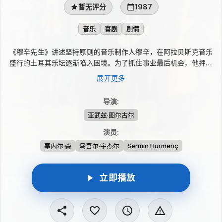
暂无评分
1987
音乐
喜剧
剧情
《穆辛先生》讲述坚持原则的音乐制作人穆辛，在阿拉贝斯克音乐
盛行的土耳其乐坛逐渐陷入困境。为了抓住事业最后机会，他押上
一切培养从乡下来到城市的年轻人阿里·纳齐克，希望打造真正的
展开更多
好音乐；然而对方向往的却是金链、名气与通俗歌手的生活。理想
与现实的错位，让这段造星计划走向苦涩又带有温情的转折。
导演
:
亚武兹·图尔古尔
演员
:
塞内尔·森
乌吾尔·宇杰尔
Sermin Hürmeriç
立即播放