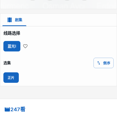
剧集
线路选择
蓝光I
选集
倒序
正片
247看