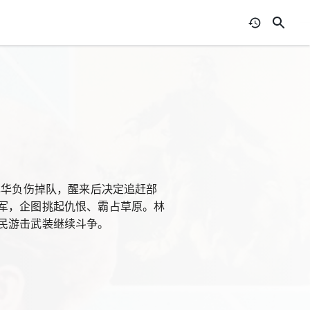
林华负伤掉队，醒来后决定追赶部
军，企图挑起仇恨、霸占草原。林
民游击武装继续斗争。