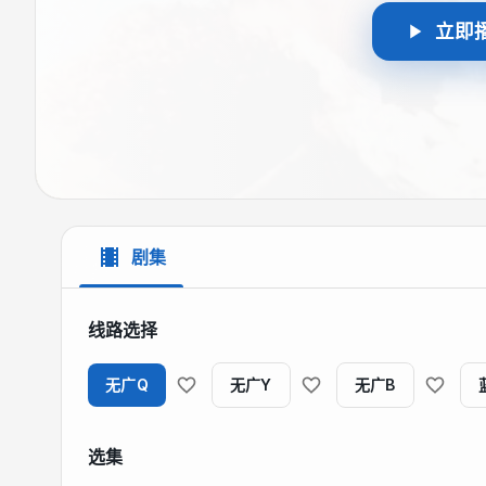
立即
剧集
线路选择
无广Q
无广Y
无广B
选集