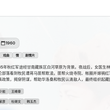
1960
戏曲
情
剧情片
935年秋红军途经甘南藏族区白河草原为背景。夜战后，女医生
伦部落看到牧民遭蒋马匪帮欺凌。匪帮火烧寺院、帐圈并嫁祸红
族政策，揭穿阴谋，帮助华洛桑和牧民认清敌人，最终组织起藏
少岩
王峰章
家彦
杜继文
韩玉杰