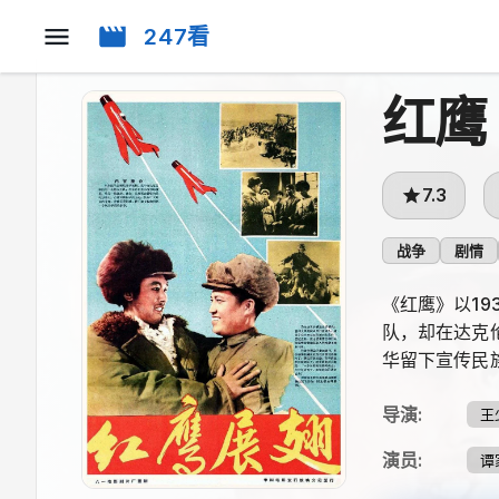
247看
红鹰
7.3
战争
剧情
《红鹰》以1
队，却在达克
华留下宣传民
导演
:
王
演员
:
谭