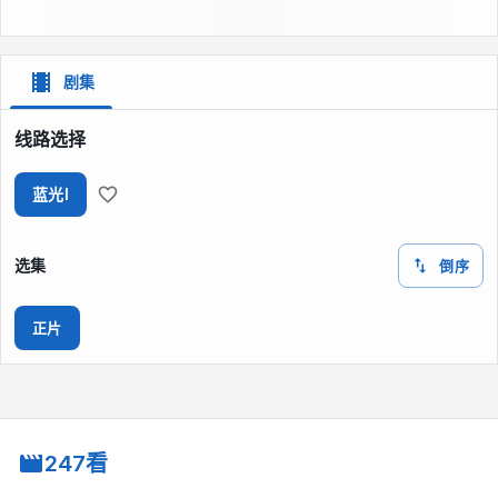
剧集
线路选择
蓝光I
选集
倒序
正片
247看