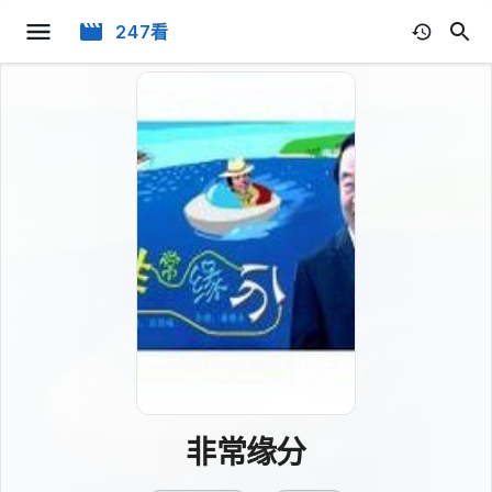
247看
非常缘分