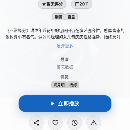
暂无评分
2011
剧情
喜剧
《非常缘分》讲述年近花甲的包庆田仍在演艺圈奔忙，憨厚富态的
他也算小有名气。做公司经理的女儿包庆庆性格强势，始终反对父
亲再动婚娶、寻老伴的念头。偏偏包庆田收到年轻时初恋郭丽蓉的
展开更多
邀请，在爱徒瘦马、胖朱的撺掇下，悄悄与对方联系。庆庆一边打
理红火公司，一边管着秘书兼男友莫严，父女间围绕这段迟来的缘
导演
:
分展开故事。
暂无数据
演员
:
阎月明
杨婷
立即播放