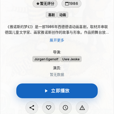
暂无评分
1986
喜剧
动画
《雅诺斯的梦幻》是一部1986年西德德语动画喜剧，取材并串联
德国儿童文学家、画家雅诺斯创作的故事与形象。作品把舞台放在
茂密而欢快的大森林里，由一只自称电视台解说员的胖大森林熊带
展开更多
领观众进入各色动物的生活。那些千姿百态的森林居民和有趣小故
事，在轻松幽默的讲述中构成雅诺斯笔下温柔又多彩的梦幻世界。
导演
:
Jürgen Egenolf
Uwe Jeske
演员
:
暂无数据
立即播放