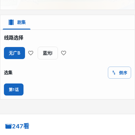
剧集
线路选择
无广B
蓝光I
选集
倒序
第1话
247看