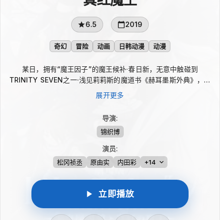
6.5
2019
奇幻
冒险
动画
日韩动漫
动漫
某日，拥有“魔王因子”的魔王候补·春日新，无意中触碰到
TRINITY SEVEN之一·浅见莉莉斯的魔道书《赫耳墨斯外典》，在
那瞬间被耀眼的光包围，眼前出现了一名神秘少女。 被命名为“莉
展开更多
莉姆”，将新和莉莉丝当成双亲来尊敬的少女。但，在少女出现的
同时，世界发生了异变—— 觉醒的禁忌之“悠久图书馆”。 炼金术
导演
:
的究极产物——经由人之手创造的“白色魔王”被封印在那里。 “白
锦织博
色魔王”为了成为真正的魔王，而企图将新与TRINITY SEVEN抹杀
在拥有前所未有的强大力量的“白色魔王”面前，世界的崩坏以及走
演员
:
投无路的危机袭向新等人—— 新与TRINITY SEVEN能够保护这个
松冈祯丞
原由实
内田彩
+14
世界吗？
立即播放