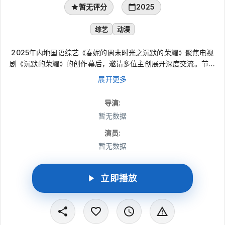
暂无评分
2025
综艺
动漫
2025年内地国语综艺《春妮的周末时光之沉默的荣耀》聚焦电视
剧《沉默的荣耀》的创作幕后，邀请多位主创展开深度交流。节目
从“拒绝爽文”的创作取向谈起，延伸到吴石等隐蔽战线英雄的真实
展开更多
还原、历史事实与艺术表达的拿捏，以及细节打磨和海峡两岸观众
共鸣，呈现这部作品历时七年的匠心与家国情感。
导演
:
暂无数据
演员
:
暂无数据
立即播放