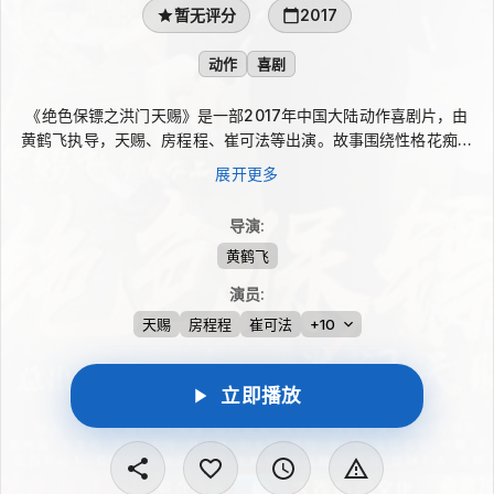
暂无评分
2017
动作
喜剧
《绝色保镖之洪门天赐》是一部2017年中国大陆动作喜剧片，由
黄鹤飞执导，天赐、房程程、崔可法等出演。故事围绕性格花痴又
疯癫的天赐展开，他在途中忽然被两拨人围追堵截：一边是三位美
展开更多
女，一边是三个丑男。敌友难分之际，他身上的秘密也逐渐浮现，
并被卷入家族纷争、爱情到来与仇人陷害的连环考验。
导演
:
黄鹤飞
演员
:
天赐
房程程
崔可法
+10
立即播放