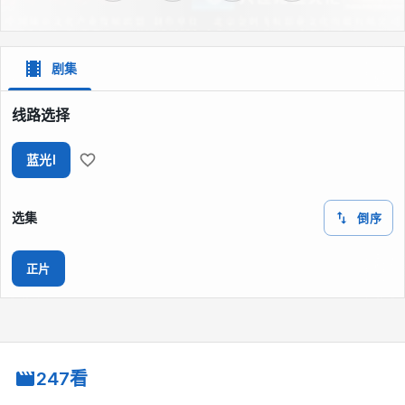
剧集
线路选择
蓝光I
选集
倒序
正片
247看