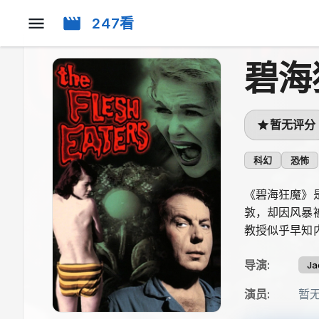
247看
碧海
暂无评分
科幻
恐怖
《碧海狂魔》
敦，却因风暴
教授似乎早知
导演
:
Ja
演员
:
暂