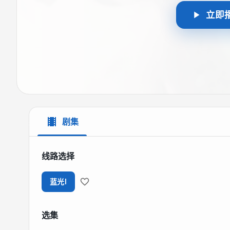
立即
剧集
线路选择
蓝光I
选集