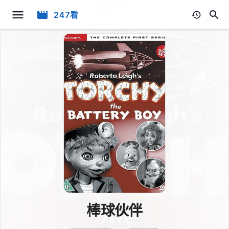
247看
棒球伙伴