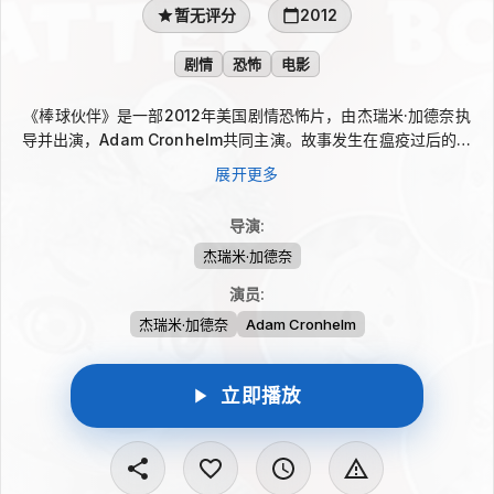
暂无评分
2012
剧情
恐怖
电影
《棒球伙伴》是一部2012年美国剧情恐怖片，由杰瑞米·加德奈执
导并出演，Adam Cronhelm共同主演。故事发生在瘟疫过后的新
英格兰乡间，两名前棒球运动员穿行于偏僻公路和荒凉小镇之间，
展开更多
四周到处是徘徊的亡者。漫长逃亡中，二人的性格差异不断显露，
彼此摩擦让求生之路更加紧绷。
导演
:
杰瑞米·加德奈
演员
:
杰瑞米·加德奈
Adam Cronhelm
立即播放