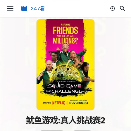
247看
鱿鱼游戏:真人挑战赛2