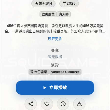
暂无评分
2025
欧美综艺
真人秀
456位真人参赛者同场竞技，争夺足以改变人生的456万美元奖
金。一道道灵感出自原剧的关卡轮番登场，外加众人意想不到的新
挑战，眼看身边的挑战者一一出局，参赛者的谋略、联盟、人格都
展开更多
将面临考验。
导演
:
暂无数据
演员
:
琼·卡巴雷诺
Vanessa Clements
立即播放