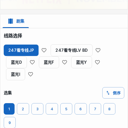
剧集
线路选择
247看专线JP
247看专线LV BD
蓝光D
蓝光F
蓝光Y
蓝光I
选集
倒序
1
2
3
4
5
6
7
8
9