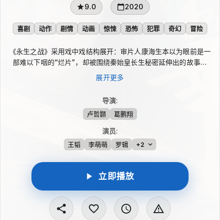
9.0
2020
喜剧
动作
剧情
动画
惊悚
恐怖
犯罪
奇幻
冒险
《永生之战》采用戏中戏结构展开：审片人康海生本以为眼前是一
部难以下咽的“烂片”，却被围绕秦始皇长生秘密延伸出的故事吸
引。片中，直男酒鬼、能打大姐大、厌倦生命的胖子、长生不老的
展开更多
花痴和打不死的逗趣男配等人，因为遗失多年的“长生不老丹”被卷
入风波。四位只有半份不老能力的主角为延续生命协力周旋，在惊
导演
:
悚、打斗与笑料交织中，上演一场荒诞热闹的冒险。
卢哲颢
葛鹏翔
演员
:
王韬
李萌萌
罗辑
+2
立即播放