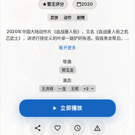
暂无评分
2020
武侠
动作
剧情
2020年中国大陆动作片《血战唐人街》，又名《血战唐人街之机
芯武士》，讲述行侠仗义的叶卓一路铲奸除恶。捣毁黑龙帮后，他
远渡重洋来到唐人街，却发现三合会与太阳公司正秘密推动“机芯
展开更多
武士”计划。面对层层逼近的阴谋，叶卓在接连交锋中追查真相，
粉碎隐藏在恶势力背后的巨大布局。影片以武侠、动作与剧情元素
导演
:
交织，呈现他从国内除暴到海外破局的传奇经历。
郭玉龙
演员
:
王洪祥
一龙
王昭
+2
立即播放