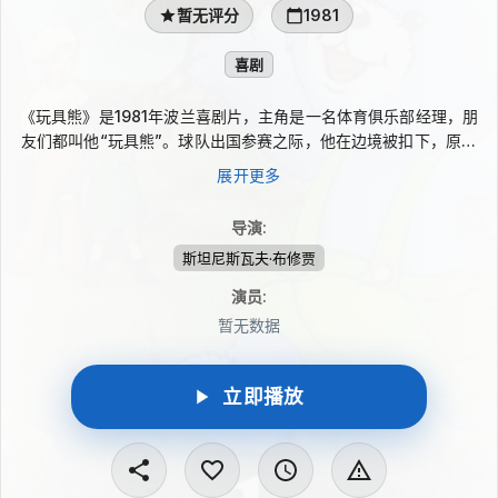
暂无评分
1981
喜剧
《玩具熊》是1981年波兰喜剧片，主角是一名体育俱乐部经理，朋
友们都叫他“玩具熊”。球队出国参赛之际，他在边境被扣下，原因
是护照被撕掉数页。他怀疑前妻想借机动用两人在伦敦银行的联名
展开更多
账户，于是急着赶往伦敦转移存款。为取得可用护照，他求助朋友
拍电影寻找替身，并设计订婚宴下药脱身，却在飞机上遇见前妻。
导演
:
斯坦尼斯瓦夫·布修贾
演员
:
暂无数据
立即播放