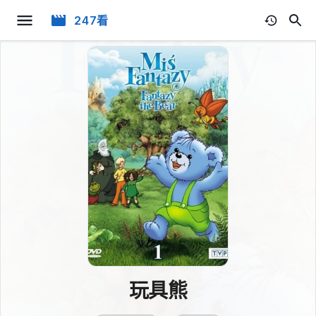
247看
玩具熊