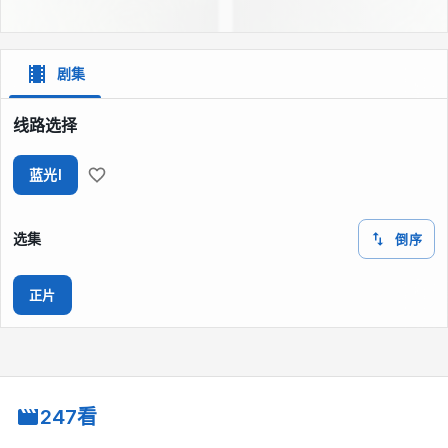
剧集
线路选择
蓝光I
选集
倒序
正片
247看