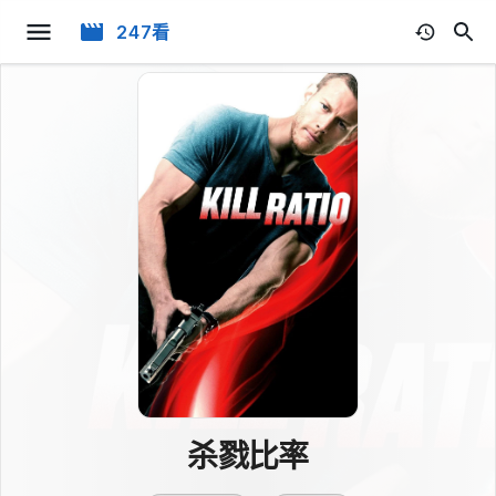
247看
杀戮比率