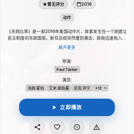
暂无评分
2016
动作
《杀戮比率》是一部2016年美国动作片，故事发生在一个刚建立
民主制度的东欧国家。新任总统突然遭到袭击，政局迅速陷入动
荡；一名美国秘密行动人员被迫卷入危机，与企图夺取政府控制权
展开更多
的冷酷军方首脑展开对抗。影片围绕权力争夺、危机行动与正面交
锋推进。
导演
:
Paul Tanter
演员
:
汤姆·霍珀
艾米·胡伯曼
尼克·邓宁
+12
立即播放