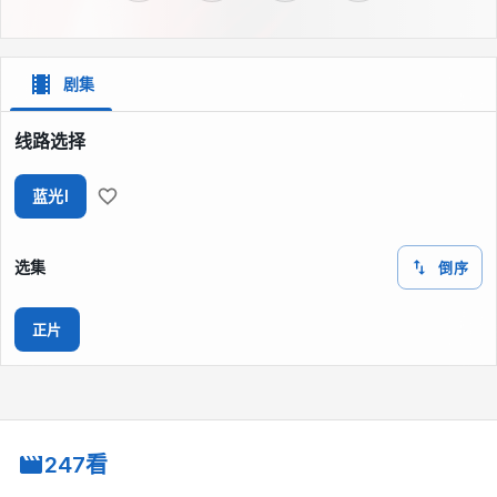
剧集
线路选择
蓝光I
选集
倒序
正片
247看