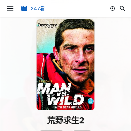
247看
荒野求生2