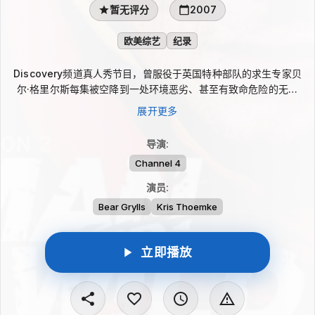
暂无评分
2007
欧美综艺
纪录
Discovery频道真人秀节目，曾服役于英国特种部队的求生专家贝
尔·格里尔斯每集被空降到一处环境恶劣、甚至有致命危险的无人
地，如雨林、沙漠、丘陵、冰原等，浑身只携带一点简陋工具，由
展开更多
摄影小组全程记录他的整个逃生过程。他会利用各种求生技巧，包
括判断方向、寻找水源、获取食物等等，我们可以惊异地看着贝尔
导演
:
大啖蛆、生肉、昆虫、爬虫，如何利用自己的尿液，如何用木棍击
Channel 4
杀野兔，如何对抗烈日、寻找夜间藏身之所，最终成功在时限之内
到达有人类活动的领域。从而教会观众在同等险境中该如何脱身。
演员
:
Bear Grylls
Kris Thoemke
立即播放