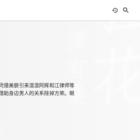
凭借美貌引来混混阿辉和江律师等
借助身边男人的关系除掉方荣。眼