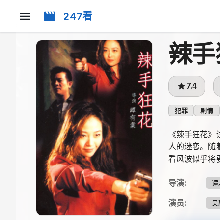
247看
辣手
7.4
犯罪
剧情
《辣手狂花》
人的迷恋。随
看风波似乎将
导演
:
谭
演员
:
吴