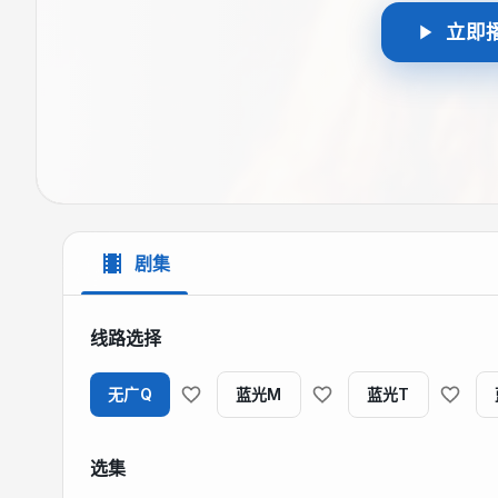
立即
剧集
线路选择
无广Q
蓝光M
蓝光T
选集