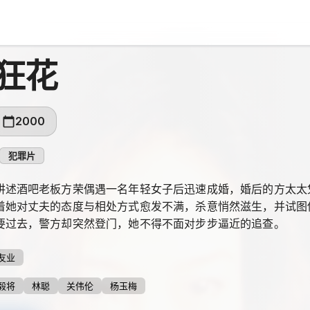
狂花
2000
犯罪片
讲述酒吧老板方荣偶遇一名年轻女子后迅速成婚，婚后的方太太
着她对丈夫的态度与相处方式愈发不满，杀意悄然滋生，并试图
要过去，警方却突然登门，她不得不面对步步逼近的追查。
友业
毅将
林聪
关伟伦
杨玉梅