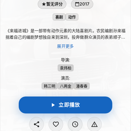
暂无评分
2017
喜剧
动作
《来福进城》是一部带有动作元素的大陆喜剧片。农民编剧孙来福
揣着自己的编剧梦想独自来到深圳，投奔做群众演员的表弟顺子，
希望借助对方的人脉把处女作剧本推销出去。然而现实并不如想象
展开更多
中顺利，剧本迟迟没有着落。无奈之下，来福暂时和顺子住在一
起，一边继续寻找机会，一边跟着跑剧组见世面，由此闹出一连串
导演
:
令人啼笑皆非的故事。
袁炜柏
演员
:
韩三明
八两金
潘春春
立即播放