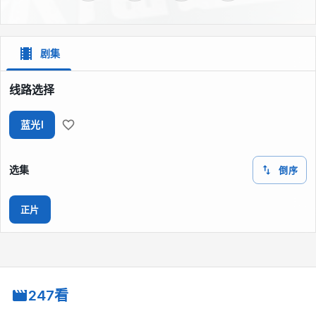
剧集
线路选择
蓝光I
选集
倒序
正片
247看