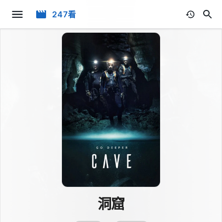
247看
洞窟