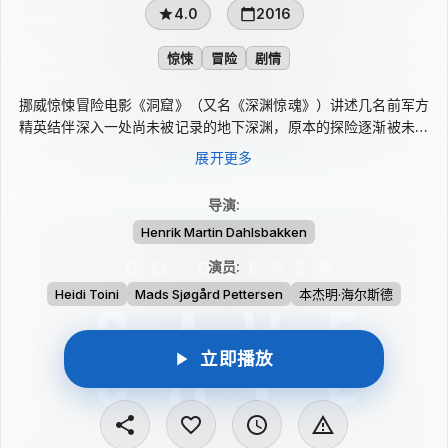
4.0
2016
惊悚
冒险
剧情
挪威惊悚冒险电影《洞窟》（又名《深渊惊魂》）讲述几名前军方
精英结伴深入一处尚未被记录的地下深渊，原本的探险逐渐被未知
恐惧笼罩。黑暗地底、幽闭环境与逼近的危险交织，他们将在深处
展开更多
面对超出预想的噩梦。
导演
:
Henrik Martin Dahlsbakken
演员
:
Heidi Toini
Mads Sjøgård Pettersen
本杰明·海尔斯德
立即播放