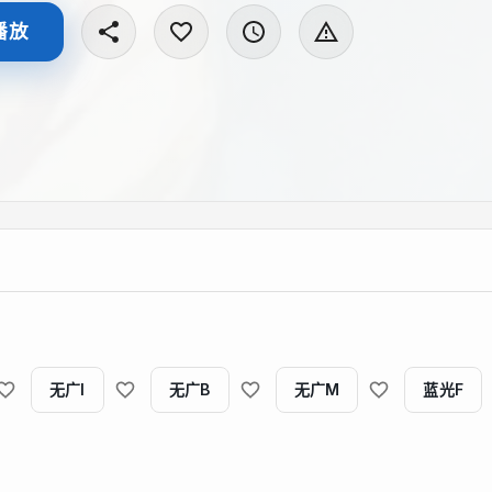
播放
无广I
无广B
无广M
蓝光F