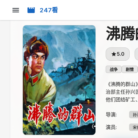
247看
沸腾
5.0
战争
剧情
《沸腾的群山
治部主任孙兴
他们团结矿工
导演
:
孙
演员
:
宋