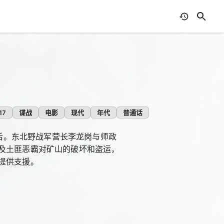
17
谍战
电影
现代
年代
普通话
之后。东北野战军营长李龙岗与师政
及土匪恶霸对矿山的破坏和盗运，
提供支援。