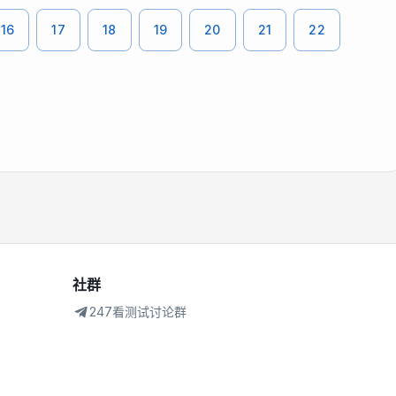
16
17
18
19
20
21
22
社群
247看测试讨论群