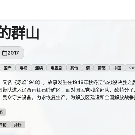
的群山
2017
国产
电视
连续
电视剧
其他
情
情感
中国
20
》又名《赤焰1948》，故事发生在1948年秋冬辽沈战役决胜
国带队进入辽西南红石岭矿区，面对国民党残余部队、敌特分子
、民众守护设备，力求恢复生产，为解放区建设和全国解放战争
滔
佳伦
孙俪