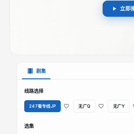
立即
剧集
线路选择
247看专线JP
无广Q
无广Y
选集