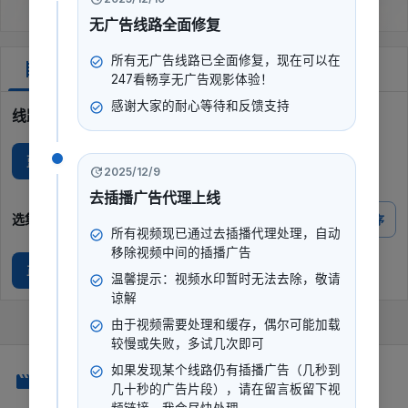
无广告线路全面修复
所有无广告线路已全面修复，现在可以在
剧集
247看畅享无广告观影体验！
感谢大家的耐心等待和反馈支持
线路选择
蓝光I
2025/12/9
去插播广告代理上线
选集
倒序
所有视频现已通过去插播代理处理，自动
移除视频中间的插播广告
正片
温馨提示：视频水印暂时无法去除，敬请
谅解
由于视频需要处理和缓存，偶尔可能加载
较慢或失败，多试几次即可
如果发现某个线路仍有插播广告（几秒到
247看
几十秒的广告片段），请在留言板留下视