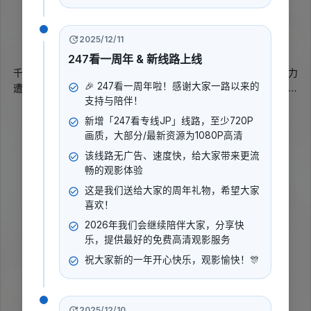
暂无评分
2018
2025/12/11
动作
奇幻
古装
247看一周年 & 新线路上线
千百年间，人族与妖族征战不休。人皇一场突袭曾让妖族情报主力
🎉 247看一周年啦！感谢大家一路以来的
遭受重创，妖皇震怒，转而调遣龙族顶尖高手设下反击，目标直指
支持与陪伴！
镇妖司掌座、当朝太师兼天元榜高手薛忍。刺杀得手后，杀手被困
展开更多
屠妖山庄。金灵阁主与水仙子率五大阁主和部队合围追凶，却在接
新增「247看专线JP」线路，至少720P
连命案中发现，复仇背后还潜藏着更深的阴谋。
画质，大部分/最新资源为1080P高清
导演
:
该线路无广告、速度快，给大家带来更流
刘观伟
畅的观影体验
演员
:
这是我们送给大家的周年礼物，希望大家
安紫依
蒋欣奇
喜欢！
2026年我们会继续陪伴大家，分享快
乐，提供最好的免费高清观影服务
立即播放
祝大家新的一年开心快乐，观影愉快！🎊
2025/12/10