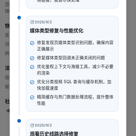
频链接，我会尽快处理
您的一站式流媒体平台，提供电影、电视剧、动漫等内容。
随时随地，想看就看。
2025/9/2
快速链接
媒体类型修复与性能优化
首页
修复发现页媒体类型识别问题，确保内容
浏览
正确展示
网站地图
修复媒体类型回调未正确关闭的问题
优化鉴权上下文与海报工具，减少不必要
法律
的渲染
隐私政策
优化分类视频 SQL 查询与缓存机制，加
服务条款
快加载速度
精简缓存与热门数据处理流程，提升整体
社群
性能
247看测试讨论群
2025/9/2
©
2026
247看
.
版权所有
观看历史线路选择修复