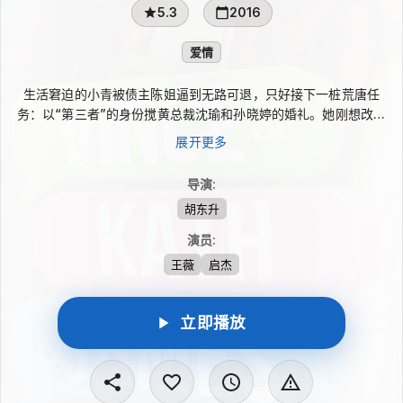
5.3
2016
爱情
生活窘迫的小青被债主陈姐逼到无路可退，只好接下一桩荒唐任
务：以“第三者”的身份搅黄总裁沈瑜和孙晓婷的婚礼。她刚想改变
自己、展开诱惑计划，却因醉酒误上沈瑜的车，还把对方当司机说
展开更多
出了全部安排。沈瑜看穿后并未拆穿，反而顺势陪她演下去。接连
不断的乌龙中，他逐渐看到小青的善良；当真相揭开，小青因被隐
导演
:
瞒而伤心离开，沈瑜也开始追寻自己真正想要的爱情。
胡东升
演员
:
王薇
启杰
立即播放