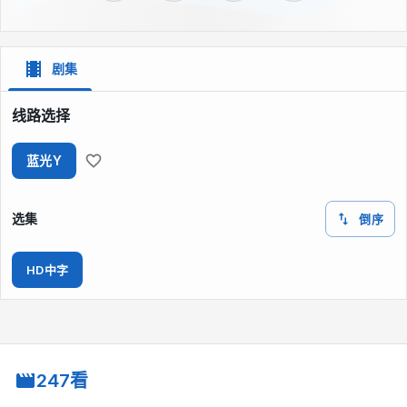
剧集
线路选择
蓝光Y
选集
倒序
HD中字
247看